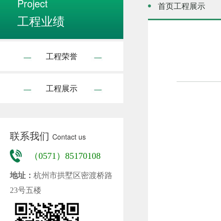
Project
首页工程展示
工程业绩
工程荣誉
工程展示
联系我们
Contact us
（0571）85170108
地址：
杭州市拱墅区密渡桥路
23号五楼