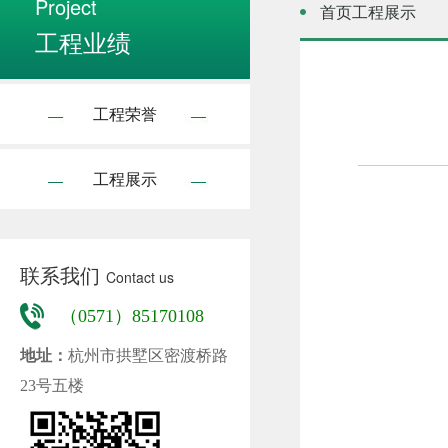
Project
首页工程展示
工程业绩
工程荣誉
工程展示
联系我们
Contact us
（0571）85170108
地址：
杭州市拱墅区密渡桥路
23号五楼