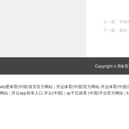
上一篇：市政
下一篇：最后
Copyright © B
aty爱体育(中国)首页官方网站
|
开运体育(中国)官方网站-开运体育(中国
网站
|
开云app登录入口-开云(中国)
|
qy千亿体育·(中国)平台官方网站
|