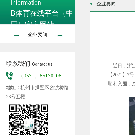
Information
企业要闻
B体育在线平台（中
国）官方网站
企业要闻
联系我们
Contact us
近日，浙江
【2021】
（0571）85170108
顺利入围，
地址：
杭州市拱墅区密渡桥路
23号五楼