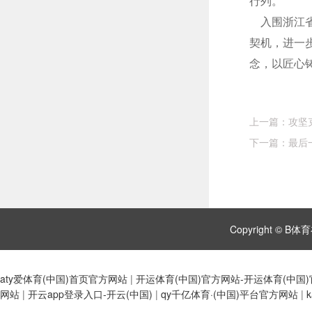
行列。
入围浙江省
契机，进一
念，以匠心
上一篇：攻坚
下一篇：最后
Copyright © B
aty爱体育(中国)首页官方网站
|
开运体育(中国)官方网站-开运体育(中国
网站
|
开云app登录入口-开云(中国)
|
qy千亿体育·(中国)平台官方网站
|