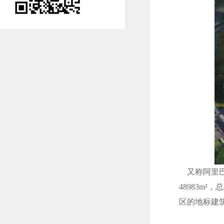
又称阿里巴
48983m²
区的地标建