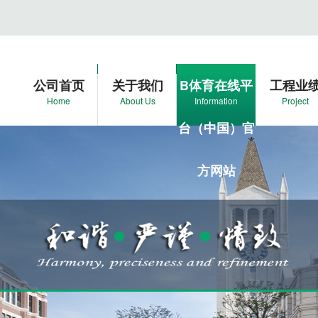
公司首页
关于我们
B体育在线平
工程业
Home
About Us
Information
Project
台（中国）官
方网站