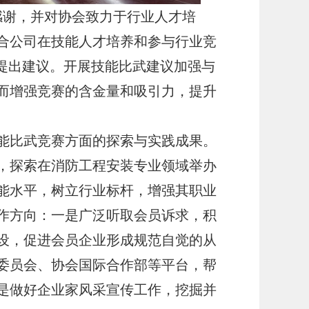
感谢，并对协会致力于行业人才培
合公司在技能人才培养和参与行业竞
面提出建议。开展技能比武建议加强与
而增强竞赛的含金量和吸引力，提升
能比武竞赛方面的探索与实践成果。
，探索在消防工程安装专业领域举办
能水平，树立行业标杆，增强其职业
作方向：一是广泛听取会员诉求，积
设，促进会员企业形成规范自觉的从
委员会、协会国际合作部等平台，帮
是做好企业家风采宣传工作，挖掘并