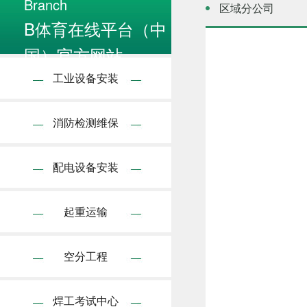
Branch
区域分公司
B体育在线平台（中
国）官方网站
工业设备安装
消防检测维保
配电设备安装
起重运输
空分工程
焊工考试中心