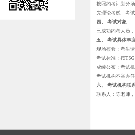
按照约考计划分场
先理论考试，考
四、 考试对象
已成功约考人员，
五、 考试具体事
现场核验：考生请
考试标准：按TSG
成绩公布：考试机构
考试机构不举办任
六、 考试机构联
联系人：陈老师，联系