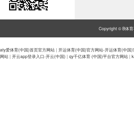
Copyright © B
aty爱体育(中国)首页官方网站
|
开运体育(中国)官方网站-开运体育(中国
网站
|
开云app登录入口-开云(中国)
|
qy千亿体育·(中国)平台官方网站
|