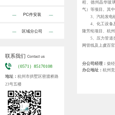
程、德州晶华玻
气）等项目。其中
PC件安装
3、汽轮发电
4、化工设备
区域分公司
隆芳纶项目、杭州
5、压力管道
网管线及上虞百官
联系我们
Contact us
分公司经理：
柴
（0571）85170108
办公地址：
杭州竞
地址：
杭州市拱墅区密渡桥路
23号五楼