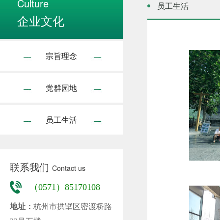
Culture
员工生活
企业文化
宗旨理念
党群园地
员工生活
联系我们
Contact us
（0571）85170108
地址：
杭州市拱墅区密渡桥路